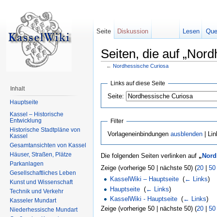
Seite
Diskussion
Lesen
Que
Seiten, die auf „Nor
←
Nordhessische Curiosa
Links auf diese Seite
Inhalt
Seite:
Hauptseite
Kassel – Historische
Entwicklung
Filter
Historische Stadtpläne von
Vorlageneinbindungen
ausblenden
| Li
Kassel
Gesamtansichten von Kassel
Häuser, Straßen, Plätze
Die folgenden Seiten verlinken auf
„
Nord
Parkanlagen
Zeige (vorherige 50 | nächste 50) (
20
|
50
Gesellschaftliches Leben
KasselWiki – Hauptseite
‎
(
← Links
)
Kunst und Wissenschaft
Hauptseite
‎
(
← Links
)
Technik und Verkehr
KasselWiki - Hauptseite
‎
(
← Links
)
Kasseler Mundart
Zeige (vorherige 50 | nächste 50) (
20
|
50
Niederhessische Mundart