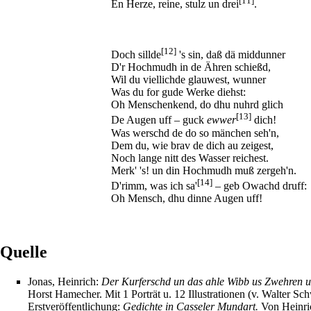
[11]
En Herze, reine, stulz un drei
.
[12]
Doch sillde
's sin, daß dä middunner
D'r Hochmudh in de Ähren schießd,
Wil du viellichde glauwest, wunner
Was du for gude Werke diehst:
Oh Menschenkend, do dhu nuhrd glich
[13]
De Augen uff – guck
ewwer
dich!
Was werschd de do so mänchen seh'n,
Dem du, wie brav de dich au zeigest,
Noch lange nitt des Wasser reichest.
Merk' 's! un din Hochmudh muß zergeh'n.
[14]
D'rimm, was ich sa'
– geb Owachd druff:
Oh Mensch, dhu dinne Augen uff!
Quelle
Jonas, Heinrich
:
Der Kurferschd un das ahle Wibb us Zwehren 
Horst Hamecher. Mit 1 Porträt u. 12 Illustrationen (v. Walter Sc
Erstveröffentlichung:
Gedichte in Casseler Mundart.
Von Heinric