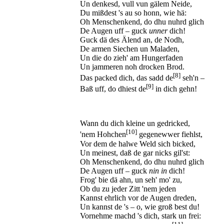
Un denkesd, vull vun gälem Neide,
Du mißdest 's au so honn, wie hä:
Oh Menschenkend, do dhu nuhrd glich
De Augen uff – guck
unner
dich!
Guck dä des Älend an, de Nodh,
De armen Siechen un Maladen,
Un die do zieh' am Hungerfaden
Un jammeren noh drocken Brod.
[8]
Das packed dich, das sadd de
seh'n –
[9]
Baß uff, do dhiest de
in dich gehn!
Wann du dich kleine un gedricked,
[10]
'nem Hohchen
gegenewwer fiehlst,
Vor dem de halwe Weld sich bicked,
Un meinest, daß de gar nicks gil'st:
Oh Menschenkend, do dhu nuhrd glich
De Augen uff – guck
nin in
dich!
Frog' bie dä ahn, un seh' mo' zu,
Ob du zu jeder Zitt 'nem jeden
Kannst ehrlich vor de Augen dreden,
Un kannst de 's – o, wie groß best du!
Vornehme machd 's dich, stark un frei: