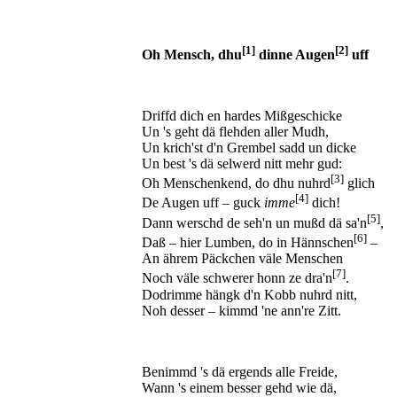
[1]
[2]
Oh Mensch, dhu
dinne Augen
uff
Driffd dich en hardes Mißgeschicke
Un 's geht dä flehden aller Mudh,
Un krich'st d'n Grembel sadd un dicke
Un best 's dä selwerd nitt mehr gud:
[3]
Oh Menschenkend, do dhu nuhrd
glich
[4]
De Augen uff – guck
imme
dich!
[5]
Dann werschd de seh'n un mußd dä sa'n
,
[6]
Daß – hier Lumben, do in Hännschen
–
An ährem Päckchen väle Menschen
[7]
Noch väle schwerer honn ze dra'n
.
Dodrimme hängk d'n Kobb nuhrd nitt,
Noh desser – kimmd 'ne ann're Zitt.
Benimmd 's dä ergends alle Freide,
Wann 's einem besser gehd wie dä,