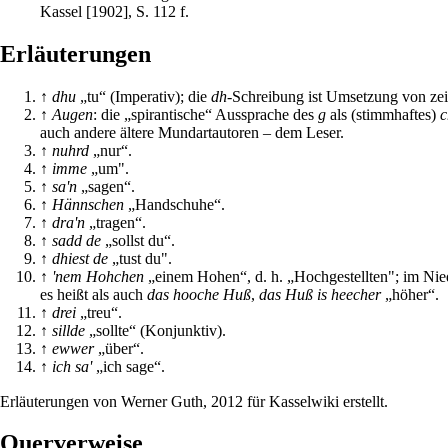
Kassel [1902], S. 112 f.
Erläuterungen
↑
dhu
„tu“ (Imperativ); die
dh
-Schreibung ist Umsetzung von ze
↑
Augen
: die „spirantische“ Aussprache des
g
als (stimmhaftes)
c
auch andere ältere Mundartautoren – dem Leser.
↑
nuhrd
„nur“.
↑
imme
„um".
↑
sa'n
„sagen“.
↑
Hännschen
„Handschuhe“.
↑
dra'n
„tragen“.
↑
sadd de
„sollst du“.
↑
dhiest de
„tust du".
↑
'nem Hohchen
„einem Hohen“, d. h. „Hochgestellten"; im Nie
es heißt als auch
das hooche Huß
,
das Huß is heecher
„höher“.
↑
drei
„treu“.
↑
sillde
„sollte“ (Konjunktiv).
↑
ewwer
„über“.
↑
ich sa'
„ich sage“.
Erläuterungen von
Werner Guth
, 2012 für Kasselwiki erstellt.
Querverweise