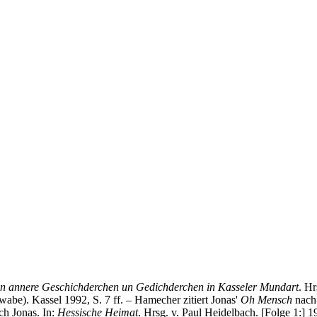
un annere Geschichderchen un Gedichderchen in Kasseler Mundart
. Hr
hwabe). Kassel 1992, S. 7 ff. – Hamecher zitiert Jonas'
Oh Mensch
nach
h Jonas. In:
Hessische Heimat
. Hrsg. v. Paul Heidelbach. [Folge 1:] 1