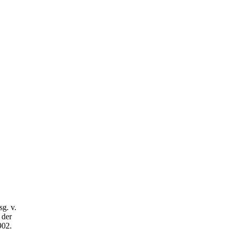
sg. v.
 der
902.