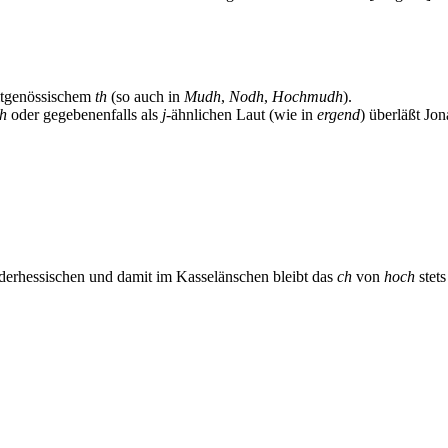
itgenössischem
th
(so auch in
Mudh
,
Nodh
,
Hochmudh
).
h
oder gegebenenfalls als
j
-ähnlichen Laut (wie in
ergend
) überläßt Jon
derhessischen und damit im Kasselänschen bleibt das
ch
von
hoch
stets