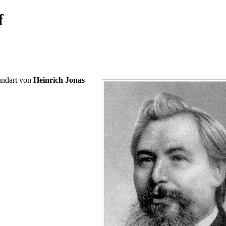
f
undart von
Heinrich Jonas