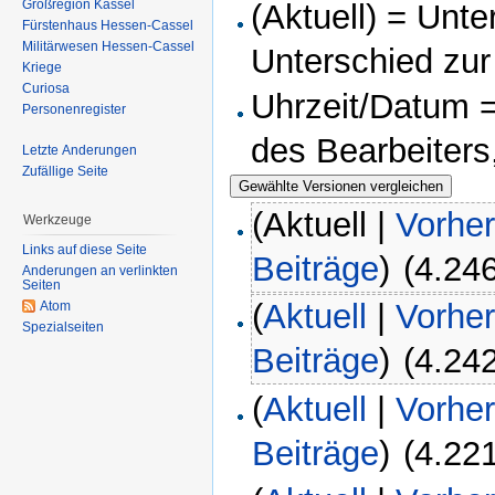
Großregion Kassel
(Aktuell) = Unte
Fürstenhaus Hessen-Cassel
Militärwesen Hessen-Cassel
Unterschied zur
Kriege
Curiosa
Uhrzeit/Datum =
Personenregister
des Bearbeiters
Letzte Änderungen
Zufällige Seite
(Aktuell |
Vorher
Werkzeuge
Links auf diese Seite
Beiträge
)
‎
(4.24
Änderungen an verlinkten
Seiten
(
Aktuell
|
Vorher
Atom
Spezialseiten
Beiträge
)
‎
(4.24
(
Aktuell
|
Vorher
Beiträge
)
‎
(4.22