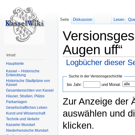
Seite
Diskussion
Lesen
Que
Versionsges
Augen uff“
Inhalt
Logbücher dieser Se
Hauptseite
Kassel – Historische
Entwicklung
Suche in der Versionsgeschichte
Historische Stadtpläne von
bis Jahr:
und Monat:
Kassel
Gesamtansichten von Kassel
Häuser, Straßen, Plätze
Zur Anzeige der 
Parkanlagen
Gesellschaftliches Leben
auswählen und di
Kunst und Wissenschaft
Technik und Verkehr
klicken.
Kasseler Mundart
Niederhessische Mundart