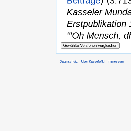
Beiträge
)
‎
(3.71
Kasseler Mundart
Erstpublikation
'''Oh Mensch, 
Datenschutz
Über KasselWiki
Impressum